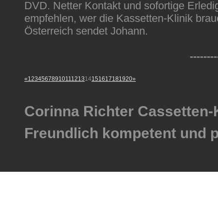
DVD. Netter Kontakt und sofortige Erle
empfehlen, wer die Kassetten-Klinik br
Österreich sendet Johann.
--------
«
1
2
3
4
5
6
7
8
9
10
11
12
13
14
15
16
17
18
19
20
»
Corinna Richter Cassetten-
Freundlich kompetent und p